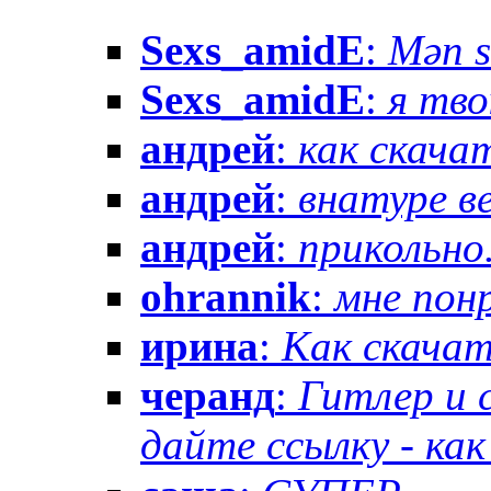
Sexs_amidE
:
Mən sə
Sexs_amidE
:
я тво
андрей
:
как скачат
андрей
:
внатуре вез
андрей
:
прикольно.
ohrannik
:
мне понр
ирина
:
Как скачат
черанд
:
Гитлер и 
дайте ссылку - как 