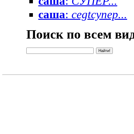
саша
:
СУПЕР...
саша
:
cegtсупер...
Поиск по всем вид