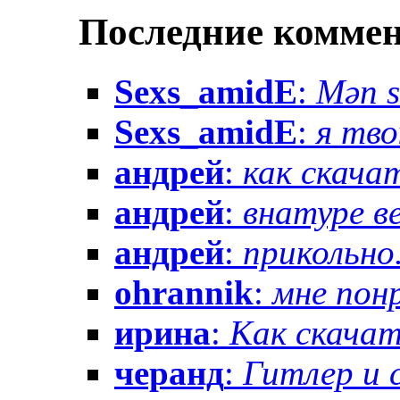
Последние комме
Sexs_amidE
:
Mən sə
Sexs_amidE
:
я тво
андрей
:
как скачат
андрей
:
внатуре вез
андрей
:
прикольно.
ohrannik
:
мне понр
ирина
:
Как скачат
черанд
:
Гитлер и 