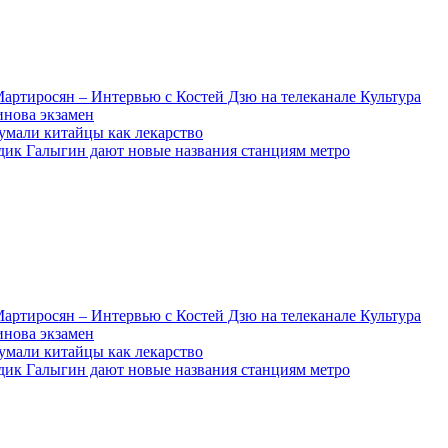
артиросян – Интервью с Костей Дзю на телеканале Культура
инова экзамен
умали китайцы как лекарство
дик Галыгин дают новые названия станциям метро
артиросян – Интервью с Костей Дзю на телеканале Культура
инова экзамен
умали китайцы как лекарство
дик Галыгин дают новые названия станциям метро