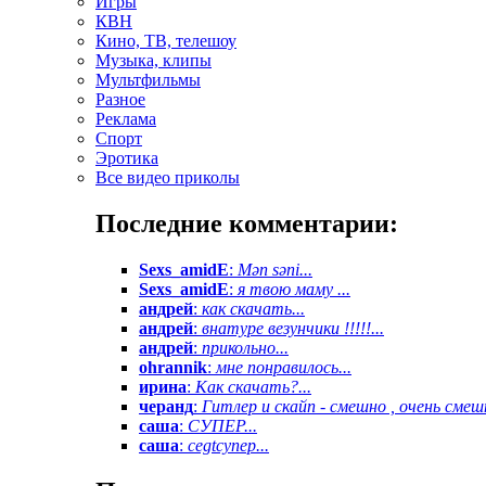
Игры
КВН
Кино, ТВ, телешоу
Музыка, клипы
Мультфильмы
Разное
Реклама
Спорт
Эротика
Все видео приколы
Последние комментарии:
Sexs_amidE
:
Mən səni...
Sexs_amidE
:
я твою маму ...
андрей
:
как скачать...
андрей
:
внатуре везунчики !!!!!...
андрей
:
прикольно...
ohrannik
:
мне понравилось...
ирина
:
Как скачать?...
черанд
:
Гитлер и скайп - смешно , очень смешн
саша
:
СУПЕР...
саша
:
cegtсупер...