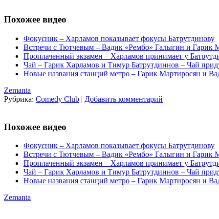
Похожее видео
Фокусник – Харламов показывает фокусы Батрутдинову
Встречи с Тютчевым – Вадик «Рембо» Галыгин и Гарик М
Проплаченный экзамен – Харламов принимает у Батрутд
Чай – Гарик Харламов и Тимур Батрутдиннов – Чай прид
Новые названия станций метро – Гарик Мартиросян и Ва
Zemanta
Рубрика:
Comedy Club
|
Добавить комментарий
Похожее видео
Фокусник – Харламов показывает фокусы Батрутдинову
Встречи с Тютчевым – Вадик «Рембо» Галыгин и Гарик М
Проплаченный экзамен – Харламов принимает у Батрутд
Чай – Гарик Харламов и Тимур Батрутдиннов – Чай прид
Новые названия станций метро – Гарик Мартиросян и Ва
Zemanta