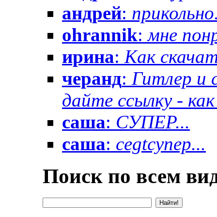
андрей
:
прикольно.
ohrannik
:
мне понр
ирина
:
Как скачат
черанд
:
Гитлер и 
дайте ссылку - как 
саша
:
СУПЕР...
саша
:
cegtсупер...
Поиск по всем вид