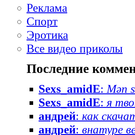
Реклама
Спорт
Эротика
Все видео приколы
Последние комме
Sexs_amidE
:
Mən sə
Sexs_amidE
:
я тво
андрей
:
как скачат
андрей
:
внатуре вез