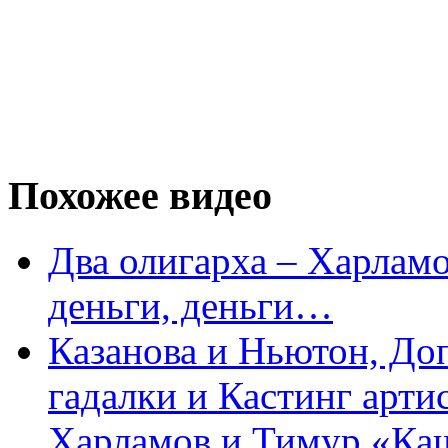
Похожее видео
Два олигарха – Харламо
деньги, деньги…
Казанова и Ньютон, До
гадалки и Кастинг арти
Харламов и Тимур «Ка