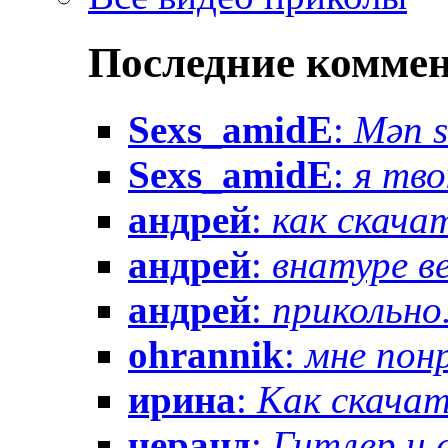
Последние комме
Sexs_amidE
:
Mən sə
Sexs_amidE
:
я тво
андрей
:
как скачат
андрей
:
внатуре вез
андрей
:
прикольно.
ohrannik
:
мне понр
ирина
:
Как скачат
черанд
:
Гитлер и 