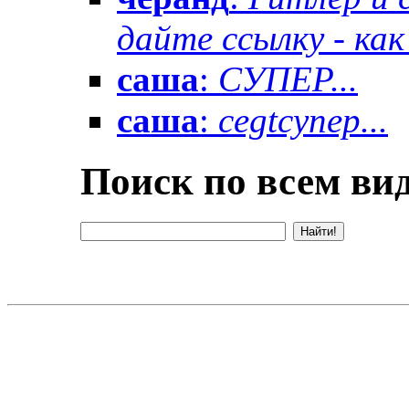
дайте ссылку - как 
саша
:
СУПЕР...
саша
:
cegtсупер...
Поиск по всем вид