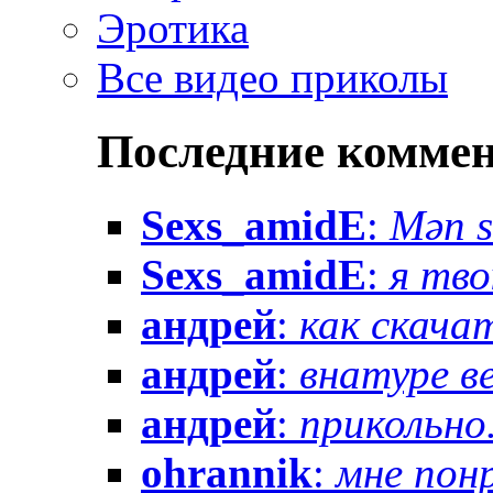
Эротика
Все видео приколы
Последние комме
Sexs_amidE
:
Mən sə
Sexs_amidE
:
я тво
андрей
:
как скачат
андрей
:
внатуре вез
андрей
:
прикольно.
ohrannik
:
мне понр