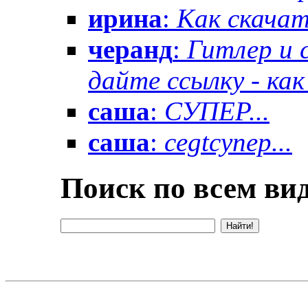
ирина
:
Как скачат
черанд
:
Гитлер и 
дайте ссылку - как 
саша
:
СУПЕР...
саша
:
cegtсупер...
Поиск по всем вид