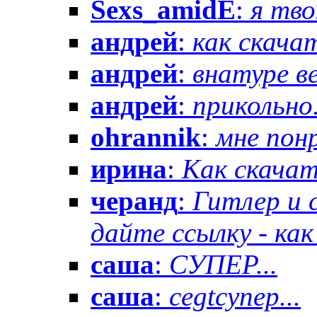
Sexs_amidE
:
я тво
андрей
:
как скачат
андрей
:
внатуре вез
андрей
:
прикольно.
ohrannik
:
мне понр
ирина
:
Как скачат
черанд
:
Гитлер и 
дайте ссылку - как 
саша
:
СУПЕР...
саша
:
cegtсупер...