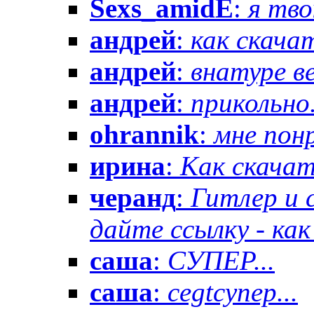
Sexs_amidE
:
я тво
андрей
:
как скачат
андрей
:
внатуре вез
андрей
:
прикольно.
ohrannik
:
мне понр
ирина
:
Как скачат
черанд
:
Гитлер и 
дайте ссылку - как 
саша
:
СУПЕР...
саша
:
cegtсупер...