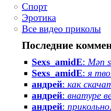
Спорт
Эротика
Все видео приколы
Последние комме
Sexs_amidE
:
Mən sə
Sexs_amidE
:
я тво
андрей
:
как скачат
андрей
:
внатуре вез
андрей
:
прикольно.