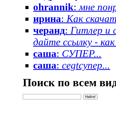
ohrannik
:
мне понр
ирина
:
Как скачат
черанд
:
Гитлер и 
дайте ссылку - как 
саша
:
СУПЕР...
саша
:
cegtсупер...
Поиск по всем вид