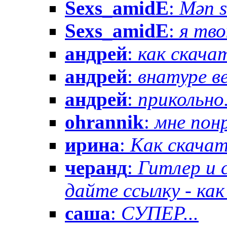
Sexs_amidE
:
Mən sə
Sexs_amidE
:
я тво
андрей
:
как скачат
андрей
:
внатуре вез
андрей
:
прикольно.
ohrannik
:
мне понр
ирина
:
Как скачат
черанд
:
Гитлер и 
дайте ссылку - как 
саша
:
СУПЕР...