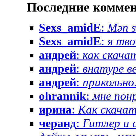
Последние комме
Sexs_amidE
:
Mən sə
Sexs_amidE
:
я тво
андрей
:
как скачат
андрей
:
внатуре вез
андрей
:
прикольно.
ohrannik
:
мне понр
ирина
:
Как скачат
черанд
:
Гитлер и 