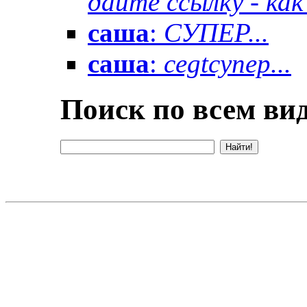
дайте ссылку - как 
саша
:
СУПЕР...
саша
:
cegtсупер...
Поиск по всем вид