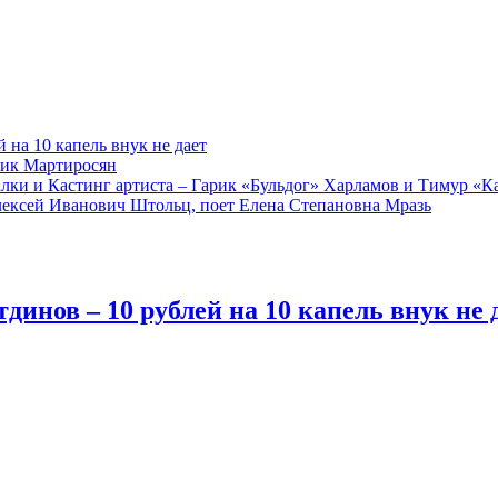
 на 10 капель внук не дает
рик Мартиросян
алки и Кастинг артиста – Гарик «Бульдог» Харламов и Тимур «
лексей Иванович Штольц, поет Елена Степановна Мразь
динов – 10 рублей на 10 капель внук не 