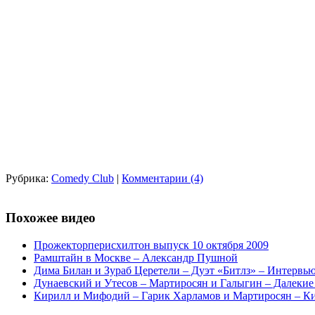
Рубрика:
Comedy Club
|
Комментарии (4)
Похожее видео
Прожекторперисхилтон выпуск 10 октября 2009
Рамштайн в Москве – Александр Пушной
Дима Билан и Зураб Церетели – Дуэт «Битлз» – Интервью
Дунаевский и Утесов – Мартиросян и Галыгин – Далекие 
Кирилл и Мифодий – Гарик Харламов и Мартиросян – К