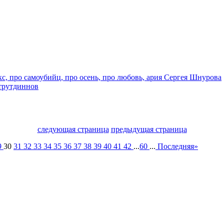
с, про самоубийц, про осень, про любовь, ария Сергея Шнурова
трутдиннов
следующая страница
предыдущая страница
9
30
31
32
33
34
35
36
37
38
39
40
41
42
...
60
...
Последняя»