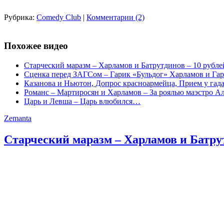
Рубрика:
Comedy Club
|
Комментарии (2)
Похожее видео
Старческий маразм – Харламов и Батрутдинов – 10 рублей
Сценка перед ЗАГСом – Гарик «Бульдог» Харламов и Га
Казанова и Ньютон, Допрос красноармейца, Прием у гад
Романс – Мартиросян и Харламов – За роялью маэстро А
Царь и Левша – Царь влюбился…
Zemanta
Старческий маразм – Харламов и Батрут