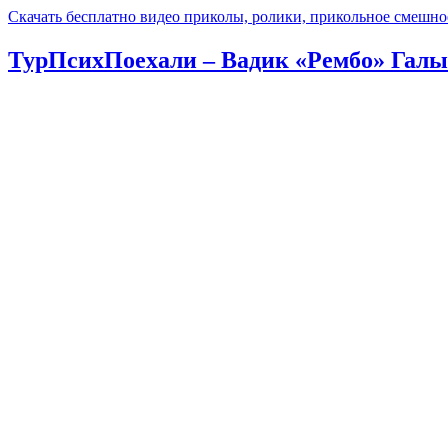
Скачать бесплатно видео приколы, ролики, прикольное смешно
ТурПсихПоехали – Вадик «Рембо» Галыг