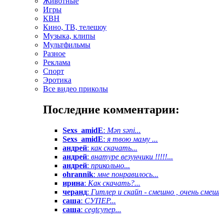
Животные
Игры
КВН
Кино, ТВ, телешоу
Музыка, клипы
Мультфильмы
Разное
Реклама
Спорт
Эротика
Все видео приколы
Последние комментарии:
Sexs_amidE
:
Mən səni...
Sexs_amidE
:
я твою маму ...
андрей
:
как скачать...
андрей
:
внатуре везунчики !!!!!...
андрей
:
прикольно...
ohrannik
:
мне понравилось...
ирина
:
Как скачать?...
черанд
:
Гитлер и скайп - смешно , очень смешн
саша
:
СУПЕР...
саша
:
cegtсупер...