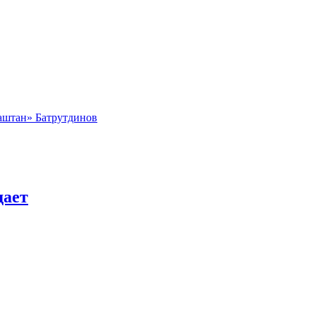
Каштан» Батрутдинов
дает