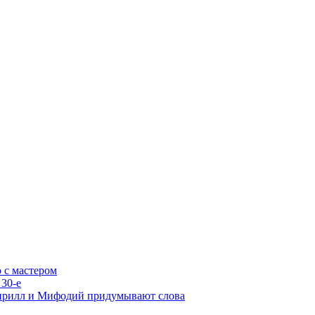
 с мастером
30-е
ирилл и Мифодий придумывают слова