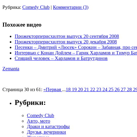
Рубрика:
Comedy Club
|
Комментарии (3)
Похожее видео
Прожекторперисхилтон выпуск 20 сентября 2008
Прожекторперисхилтон выпуск 20 декабря 2008
Песенки – Дмитрий «Люсек» Сорокин – Забавная, про сек
Интервью с Конан Дойлем – Гарик Харламов и Тимур Ба
Спящий человек – Харламов и Батрутдинов
Zemanta
Страница 30 из 61:
«Первая
...
18
19
20
21
22
23
24
25
26
27
28
2
Рубрики:
Comedy Club
Авто, мото
Драки и катастрофы
Друзья, вечеринки