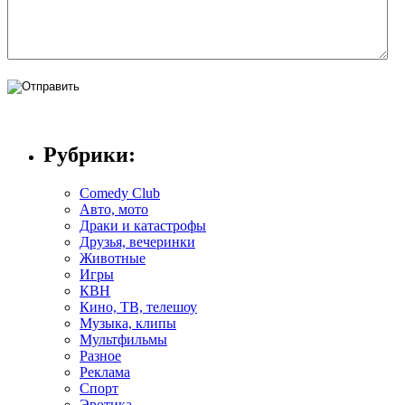
Рубрики:
Comedy Club
Авто, мото
Драки и катастрофы
Друзья, вечеринки
Животные
Игры
КВН
Кино, ТВ, телешоу
Музыка, клипы
Мультфильмы
Разное
Реклама
Спорт
Эротика