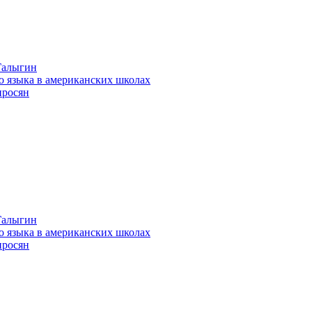
 Галыгин
го языка в американских школах
иросян
 Галыгин
го языка в американских школах
иросян