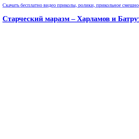
Скачать бесплатно видео приколы, ролики, прикольное смешно
Старческий маразм – Харламов и Батрут