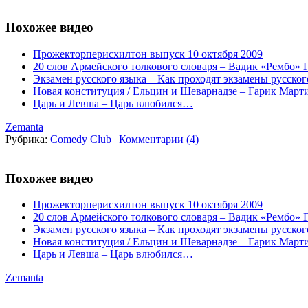
Похожее видео
Прожекторперисхилтон выпуск 10 октября 2009
20 слов Армейского толкового словаря – Вадик «Рембо»
Экзамен русского языка – Как проходят экзамены русско
Новая конституция / Ельцин и Шеварнадзе – Гарик Март
Царь и Левша – Царь влюбился…
Zemanta
Рубрика:
Comedy Club
|
Комментарии (4)
Похожее видео
Прожекторперисхилтон выпуск 10 октября 2009
20 слов Армейского толкового словаря – Вадик «Рембо»
Экзамен русского языка – Как проходят экзамены русско
Новая конституция / Ельцин и Шеварнадзе – Гарик Март
Царь и Левша – Царь влюбился…
Zemanta