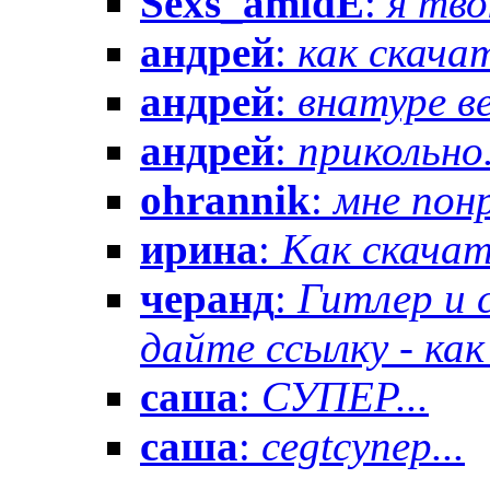
Sexs_amidE
:
я тво
андрей
:
как скачат
андрей
:
внатуре вез
андрей
:
прикольно.
ohrannik
:
мне понр
ирина
:
Как скачат
черанд
:
Гитлер и 
дайте ссылку - как 
саша
:
СУПЕР...
саша
:
cegtсупер...