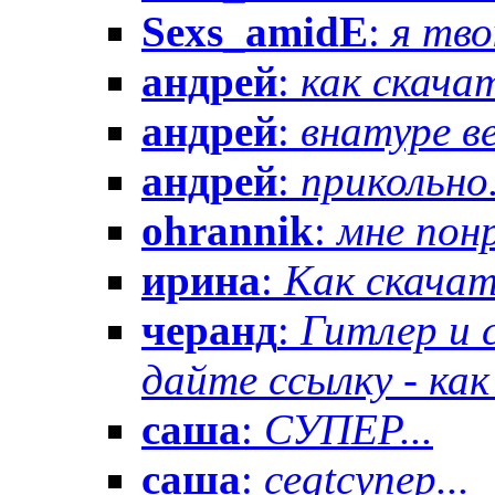
Sexs_amidE
:
я тво
андрей
:
как скачат
андрей
:
внатуре вез
андрей
:
прикольно.
ohrannik
:
мне понр
ирина
:
Как скачат
черанд
:
Гитлер и 
дайте ссылку - как 
саша
:
СУПЕР...
саша
:
cegtсупер...