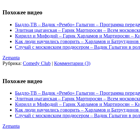
Похожее видео
Быдло-ТВ – Вадик «Рембо» Галыгин – Программа переда
Элитная цыганская – Гарик Мартиросян – Всем московс
Кирилл и Мифодий – Гарик Харламов и Мартиросян – К
Как люди научились говорить – Харламов и Батрутдинов
Случай с московским продюсером – Вадик Галыгин в рол
Zemanta
Рубрика:
Comedy Club
|
Комментарии (3)
Похожее видео
Быдло-ТВ – Вадик «Рембо» Галыгин – Программа переда
Элитная цыганская – Гарик Мартиросян – Всем московс
Кирилл и Мифодий – Гарик Харламов и Мартиросян – К
Как люди научились говорить – Харламов и Батрутдинов
Случай с московским продюсером – Вадик Галыгин в рол
Zemanta